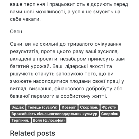
ваше терпіння і працьовитість відкриють перед
вами нові можливості, а успіх не змусить на
себе чекати.
Овен
Овни, ви не схильні до тривалого очікування
результатів, проте цього разу ваші зусилля,
вкладені в проекти, незабаром принесуть вам
багатий урожай. Ваші лідерські якості та
рішучість стануть запорукою того, що ви
зможете насолодитися плодами своєї праці у
вигляді визнання, фінансового добробуту або
бажаної перемоги в особистому житті.
Зодіак
Телець (сузір'я)
Козеріг
Скорпіон.
Фрукти
Врожайність сільськогосподарських культур
Скорпіон
Терпіння.
Воля (філософія)
Related posts