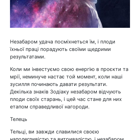
Незабаром удача посміхнеться їм, і плоди
їхньої праці порадують своїми щедрими
результатами.
Коли ми інвестуємо свою енергію в проєкти та
мрії, неминуче настає той момент, коли наші
зусилля починають давати результати.
Декілька знаків Зодіаку незабаром відчують
плоди своїх старань, і цей час стане для них
етапом справедливої нагороди.
Телець
Тельці, ви завжди славилися своєю
наполегливістю та витривалістю, і незабаром