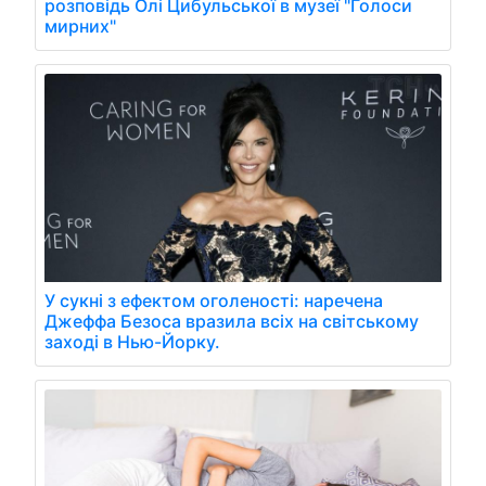
розповідь Олі Цибульської в музеї "Голоси
мирних"
У сукні з ефектом оголеності: наречена
Джеффа Безоса вразила всіх на світському
заході в Нью-Йорку.