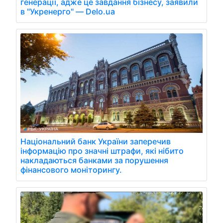
генерації, адже це завдання бізнесу, заявили
в "Укренерго" — Delo.ua
Національний банк України заперечив
інформацію про значні штрафи, які нібито
накладаються банками за порушення
фінансового моніторингу.