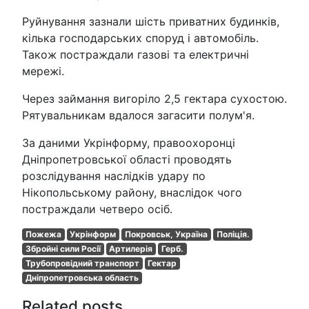
Руйнування зазнали шість приватних будинків,
кілька господарських споруд і автомобіль.
Також постраждали газові та електричні
мережі.
Через займання вигоріло 2,5 гектара сухостою.
Рятувальникам вдалося загасити полум'я.
За даними Укрінформу, правоохоронці
Дніпропетровської області проводять
розслідування наслідків удару по
Нікопольському району, внаслідок чого
постраждали четверо осіб.
Пожежа
Укрінформ
Покровськ, Україна
Поліція.
Збройні сили Росії
Артилерія
Герб.
Трубопровідний транспорт
Гектар
Дніпропетровська область
Related posts