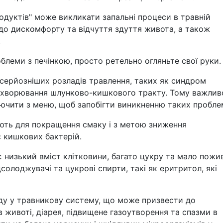
одуктів" може викликати запальні процеси в травній
 до дискомфорту та відчуття здуття живота, а також
.
облеми з печінкою, просто ретельно огляньте свої руки.
серйозніших розладів травлення, таких як синдром
 захворювання шлунково-кишкового тракту. Тому важлив
лючити з меню, щоб запобігти виникненню таких пробле
ають для покращення смаку і з метою зниження
 кишкових бактерій.
 низький вміст клітковини, багато цукру та мало пожи
солоджувачі та цукрові спирти, такі як еритритол, які
оду у травникову систему, що може призвести до
в животі, діарея, підвищене газоутворення та спазми в