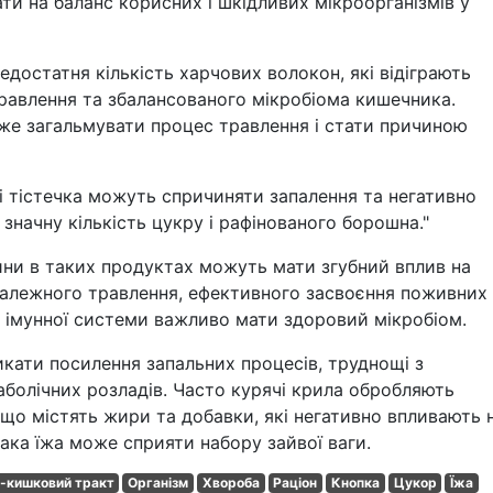
ти на баланс корисних і шкідливих мікроорганізмів у
едостатня кількість харчових волокон, які відіграють
равлення та збалансованого мікробіома кишечника.
оже загальмувати процес травлення і стати причиною
кі тістечка можуть спричиняти запалення та негативно
значну кількість цукру і рафінованого борошна."
ини в таких продуктах можуть мати згубний вплив на
належного травлення, ефективного засвоєння поживних
 імунної системи важливо мати здоровий мікробіом.
кати посилення запальних процесів, труднощі з
болічних розладів. Часто курячі крила обробляють
що містять жири та добавки, які негативно впливають 
така їжа може сприяти набору зайвої ваги.
-кишковий тракт
Організм
Хвороба
Раціон
Кнопка
Цукор
Їжа