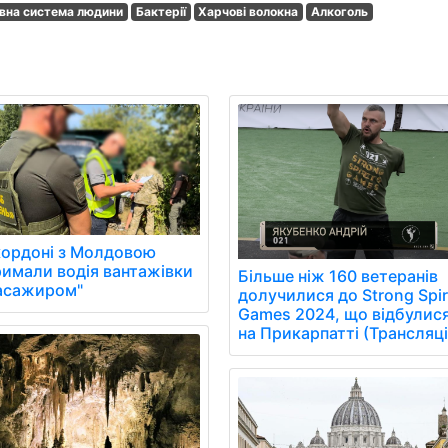
вна система людини
Бактерії
Харчові волокна
Алкоголь
кордоні з Молдовою
римали водія вантажівки
Більше ніж 160 ветеранів
пасажиром"
долучилися до Strong Spir
Games 2024, що відбулис
на Прикарпатті (Трансляці