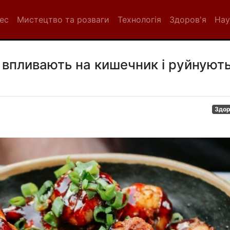
нес
Мистецтво та розваги
Технологія
Здоров'я
Нау
 впливають на кишечник і руйнуют
Здор