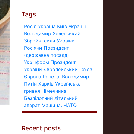
Tags
Росія
Україна
Київ
Українці
Володимир Зеленський
Збройні сили України
Росіяни
Президент
(державна посада)
Укрінформ
Президент
України
Європейський Союз
Європа
Ракета.
Володимир
Путін
Харків
Українська
гривня
Німеччина
Безпілотний літальний
апарат
Машина.
НАТО
Recent posts