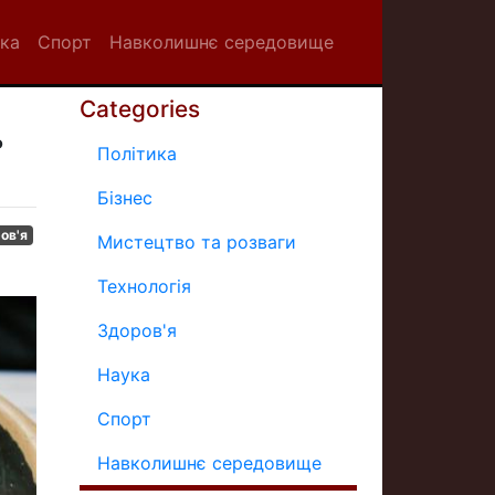
ка
Спорт
Навколишнє середовище
Categories
ь
Політика
Бізнес
ов'я
Мистецтво та розваги
Технологія
Здоров'я
Наука
Спорт
Навколишнє середовище