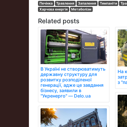
Печінка
Травлення
Запалення
Тимпаніти
Тра
Харчова енергія
Метаболізм
Related posts
В Україні не створюватимуть
На 
державну структуру для
зат
розвитку розподіленої
з "
генерації, адже це завдання
бізнесу, заявили в
"Укренерго" — Delo.ua