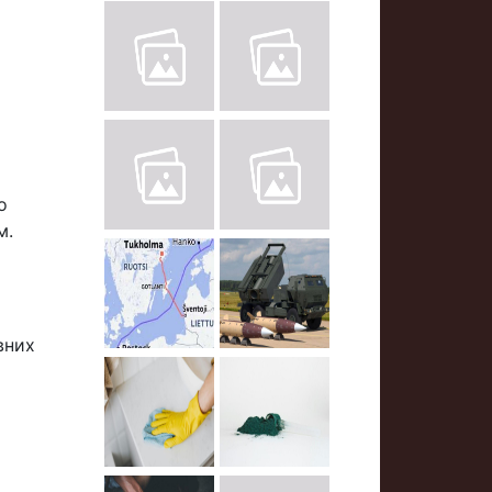
о
м.
вних