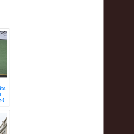
its
я
я)