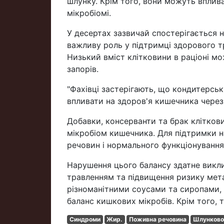
шлунку. Крім того, вони можуть вплива
мікробіомі.
У десертах зазвичай спостерігається н
важливу роль у підтримці здорового т
Низький вміст клітковини в раціоні м
запорів.
"Фахівці застерігають, що кондитерсь
впливати на здоров'я кишечника через 
Добавки, консерванти та брак клітков
мікробіом кишечника. Для підтримки 
речовин і нормального функціонування
Нарушення цього балансу здатне викли
травленням та підвищення ризику мета
різноманітними соусами та сиропами, 
баланс кишкових мікробів. Крім того, 
Синдроми
Жир.
Поживна речовина
Шлунково