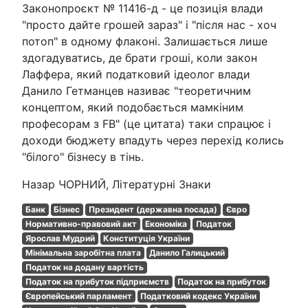
Законопроєкт № 11416-д - це позиція влади
"просто дайте грошей зараз" і "після нас - хоч
потоп" в одному флаконі. Залишається лише
здогадуватись, де брати гроші, коли закон
Лаффера, який податковий ідеолог влади
Данило Гетманцев називає "теоретичним
концептом, який подобається мамкіним
професорам з FB" (це цитата) таки спрацює і
доходи бюджету впадуть через перехід колись
"білого" бізнесу в тінь.
Назар ЧОРНИЙ, Літературні Знаки
Банк
Бізнес
Президент (державна посада)
Євро
Нормативно-правовий акт
Економіка
Податок
Ярослав Мудрий
Конституція України
Мінімальна заробітна плата
Данило Галицький
Податок на додану вартість
Податок на прибуток підприємств
Податок на прибуток
Європейський парламент
Податковий кодекс України