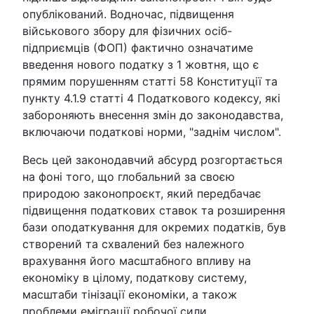
опублікований. Водночас, підвищення
військового збору для фізичних осіб-
підприємців (ФОП) фактично означатиме
введення нового податку з 1 жовтня, що є
прямим порушенням статті 58 Конституції та
пункту 4.1.9 статті 4 Податкового кодексу, які
забороняють внесення змін до законодавства,
включаючи податкові норми, "заднім числом".
Весь цей законодавчий абсурд розгортається
на фоні того, що глобальний за своєю
природою законопроєкт, який передбачає
підвищення податкових ставок та розширення
бази оподаткування для окремих податків, був
створений та схвалений без належного
врахування його масштабного впливу на
економіку в цілому, податкову систему,
масштаби тінізації економіки, а також
проблеми еміграції робочої сили.