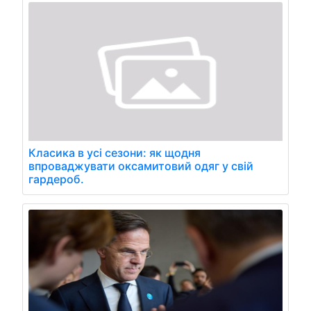
Класика в усі сезони: як щодня
впроваджувати оксамитовий одяг у свій
гардероб.