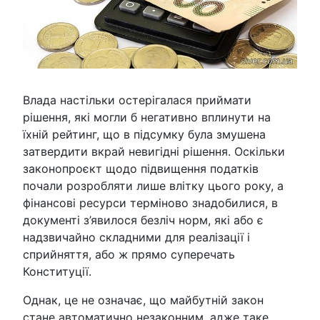
Влада настільки остерігалася приймати
рішення, які могли б негативно вплинути на
їхній рейтинг, що в підсумку була змушена
затвердити вкрай невигідні рішення. Оскільки
законопроєкт щодо підвищення податків
почали розробляти лише влітку цього року, а
фінансові ресурси терміново знадобилися, в
документі з’явилося безліч норм, які або є
надзвичайно складними для реалізації і
сприйняття, або ж прямо суперечать
Конституції.
Однак, це не означає, що майбутній закон
стане автоматично незаконним, адже таке