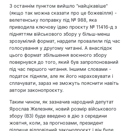
З останнім пунктом вийшло "найцікавіше"
(якщо так можна сказати про це божевілля) -
велетенську поправку під № 988, яка
приводила ключову ідею проєкту № 11416-д з
підняттям військового збору у більш-менш
зрозумілий формат, нардепи провалили під час
голосування у другому читанні. А внаслідок
цього формат збільшення воєнного збору
повернувся до того, який був запропонований
під час першого читання. Іншими словами -
податок підняли, але як його нараховувати і
сплачувати, зараз не зможуть пояснити навіть
автори законопроєкту.
Таким чином, як зазначив народний депутат
Ярослав Железняк, новий розмір військового
збору (ВЗ) буде введено в дію з середини
жовтня, коли, за прогнозами, президент
підпише відповідний законопроєкт і він буде