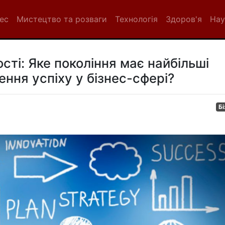
нес
Мистецтво та розваги
Технологія
Здоров'я
Нау
ті: Яке покоління має найбільші
ння успіху у бізнес-сфері?
Бі