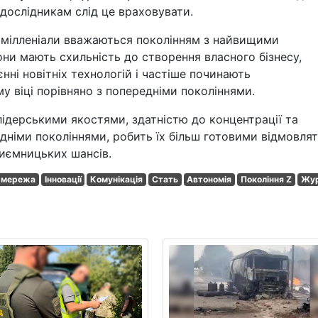
 дослідникам слід це враховувати.
, мілленіали вважаються поколінням з найвищими
и мають схильність до створення власного бізнесу,
нні новітніх технологій і частіше починають
у віці порівняно з попередніми поколіннями.
лідерськими якостями, здатністю до концентрації та
редніми поколіннями, робить їх більш готовими відмовля
риємницьких шансів.
а мережа
Інновації
Комунікація
Стать
Автономія
Покоління Z
Жу