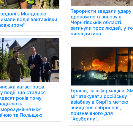
Терористи завдали удару
кордоні з Молдовою
дроном по газовозу в
римали водія вантажівки
Чернігівській області:
пасажиром"
загинули троє людей, у т
числі дитина.
инська катастрофа.
Ізраїль, за інформацією ЗМ
у події, що сталися
міг атакувати російську
мдесят років тому,
авіабазу в Сирії з метою
ладнюють
знищення озброєння,
єморозуміння між
призначеного для
аїною та Польщею.
"Хезболли".