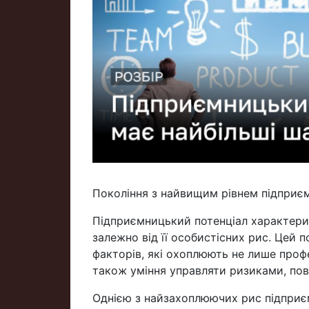
Покоління з найвищим рівнем підприєм
Підприємницький потенціал характери
залежно від її особистісних рис. Цей 
факторів, які охоплюють не лише профес
також уміння управляти ризиками, пов'
Однією з найзахоплюючих рис підприєм