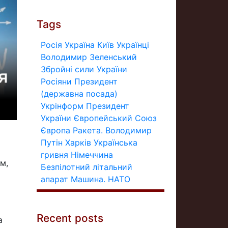
Tags
Росія
Україна
Київ
Українці
Володимир Зеленський
Збройні сили України
Росіяни
Президент
(державна посада)
Укрінформ
Президент
України
Європейський Союз
Європа
Ракета.
Володимир
Путін
Харків
Українська
гривня
Німеччина
м,
Безпілотний літальний
апарат
Машина.
НАТО
Recent posts
а