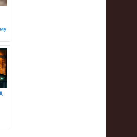
ому
І,