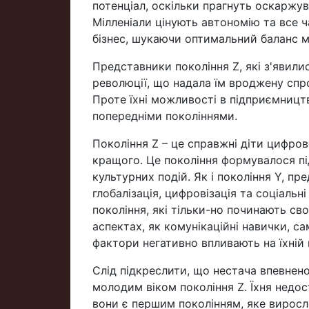
потенціал, оскільки прагнуть оскаржува
Мілленіали цінують автономію та все 
бізнес, шукаючи оптимальний баланс 
Представники покоління Z, які з'явили
революції, що надала їм вроджену спр
Проте їхні можливості в підприємницт
попередніми поколіннями.
Покоління Z – це справжні діти цифров
кращого. Це покоління формувалося пі
культурних подій. Як і покоління Y, п
глобалізація, цифровізація та соціаль
покоління, які тільки-но починають св
аспектах, як комунікаційні навички, сам
фактори негативно впливають на їхній 
Слід підкреслити, що нестача впевненос
молодим віком покоління Z. Їхня недос
вони є першим поколінням, яке виросл