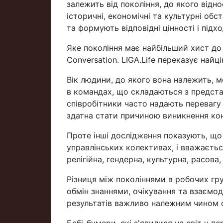
залежить від покоління, до якого відн
історичні, економічні та культурні об
та формують відповідні цінності і підхо
Яке покоління має найбільший хист до
Conversation. LIGA.Life переказує найцік
Вік людини, до якого вона належить, 
в командах, що складаються з представ
співробітники часто надають перевагу 
здатна стати причиною виникнення кон
Проте інші дослідження показують, що 
управлінських колективах, і вважається
релігійна, гендерна, культурна, расова,
Різниця між поколіннями в робочих гр
обмін знаннями, очікування та взаємо
результатів важливо належним чином о