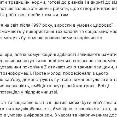
ти традиційні норми, готові до ризиків і відкриті до зм
частіше залишають звичні роботи, щоб створити власни
між роботою і особистим життям.
ся на світ після 1997 року, виросли в умовах цифрової
оможність у використанні технологій та соціальних мед
ві можуть бути менш розвиненими в порівнянні з
ої ери, але їх комунікаційні здібності залишають бажати
д впливом актуальних політичних, соціально-економічн
редставники покоління Z стикаються з такими явищами, 
ні трансформації. Проте молоді професіонали з цього
ою кар'єру, демонструють суттєво нижчі результати в т
овпевненість, амбіції та внутрішній контроль. Всі ці
потенціал у підприємництві.
ті та зацікавленості в ініціативі може бути пов'язана з
татня комунікабельність, ймовірно, є наслідком того, щ
о в умовах цифрової ери. З часом та накопиченням дос