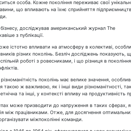
оситься особа. Кожне покоління переживає свої унікальн
ставини, що впливають на їхнє сприйняття підприємницт
ди.
 бізнесу, досліджував американський журнал The
авіше з публікації.
може істотно впливати на атмосферу в колективі, особл
ників різних поколінь. Безліч досліджень показують, 
спільній роботі з ровесниками, і що різниця в поколінн
фліктів.
різноманітність поколінь має велике значення, особлив
 такою ж важливою, як і інші види різноманітності, так
 етнічна та інші, у контексті впливу на продуктивність п
упах може призводити до напруження в таких сферах, я
дія між працівниками. Отже, для досягнення оптимальни
рганізувати міжпоколінні команди.