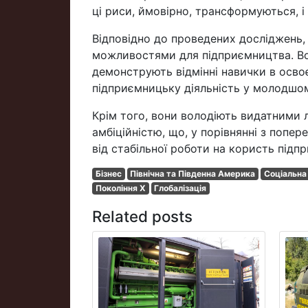
ці риси, ймовірно, трансформуються, і
Відповідно до проведених досліджень
можливостями для підприємництва. Вон
демонструють відмінні навички в освоє
підприємницьку діяльність у молодшом
Крім того, вони володіють видатними 
амбіційністю, що, у порівнянні з попе
від стабільної роботи на користь підп
Бізнес
Північна та Південна Америка
Соціальн
Покоління X
Глобалізація
Related posts