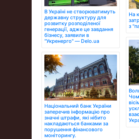
В Україні не створюватимуть
На 
державну структуру для
зат
розвитку розподіленої
з "
генерації, адже це завдання
бізнесу, заявили в
"Укренерго" — Delo.ua
Вол
Чом
вісі
Національний банк України
уск
заперечив інформацію про
вза
значні штрафи, які нібито
Укр
накладаються банками за
порушення фінансового
моніторингу.