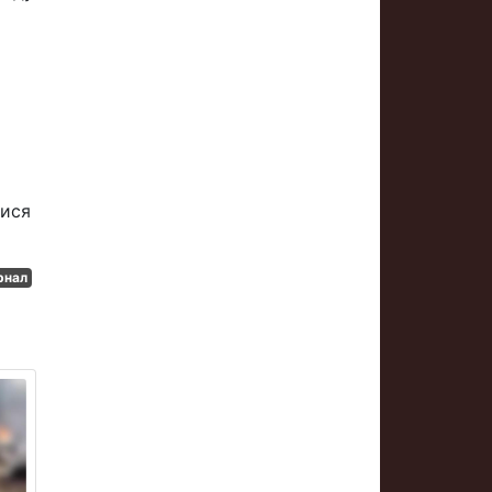
тися
рнал