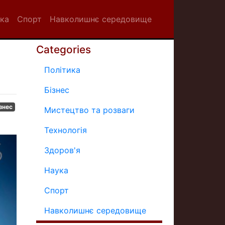
ка
Спорт
Навколишнє середовище
Categories
Політика
Бізнес
знес
Мистецтво та розваги
Технологія
Здоров'я
Наука
Спорт
Навколишнє середовище