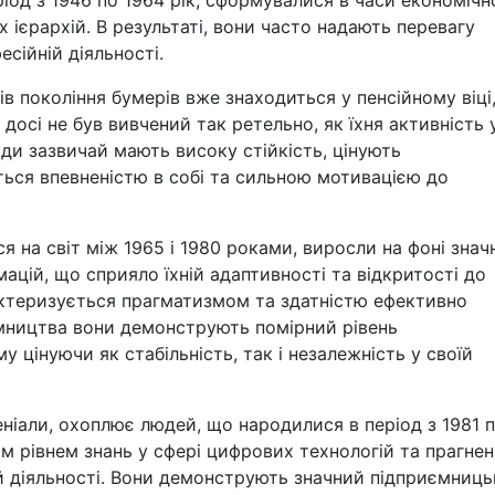
еріод з 1946 по 1964 рік, сформувалися в часи економічн
х ієрархій. В результаті, вони часто надають перевагу
есійній діяльності.
ів покоління бумерів вже знаходиться у пенсійному віці
 досі не був вивчений так ретельно, як їхня активність 
юди зазвичай мають високу стійкість, цінують
ться впевненістю в собі та сильною мотивацією до
я на світ між 1965 і 1980 роками, виросли на фоні знач
ацій, що сприяло їхній адаптивності та відкритості до
рактеризується прагматизмом та здатністю ефективно
ємництва вони демонструють помірний рівень
 цінуючи як стабільність, так і незалежність у своїй
еніали, охоплює людей, що народилися в період з 1981 
им рівнем знань у сфері цифрових технологій та прагне
ій діяльності. Вони демонструють значний підприємниц