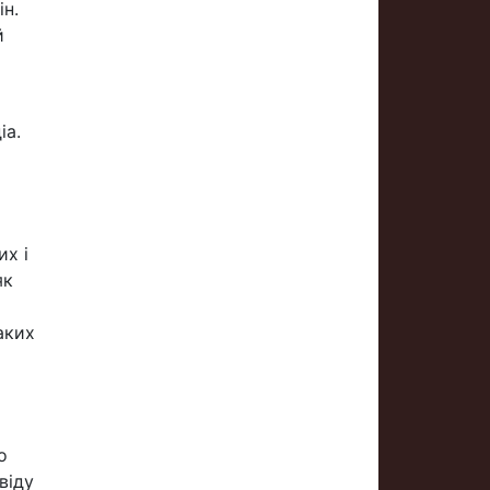
ін.
й
іа.
их і
як
аких
о
віду