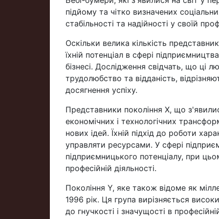
Бебі-бумери, які з'явилися на світ у п
підйому та чітко визначених соціальни
стабільності та надійності у своїй проф
Оскільки велика кількість представник
їхній потенціал в сфері підприємництва
бізнесі. Дослідження свідчать, що ці л
трудолюбство та відданість, відрізняю
досягнення успіху.
Представники покоління X, що з'явилис
економічних і технологічних трансформ
нових ідей. Їхній підхід до роботи ха
управляти ресурсами. У сфері підпри
підприємницького потенціалу, при цьому
професійній діяльності.
Покоління Y, яке також відоме як мілл
1996 рік. Ця група вирізняється висок
до гнучкості і значущості в професійн