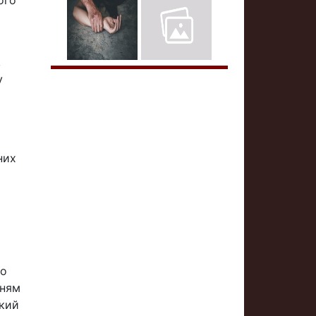
ого
,
у
них
по
нням
ький