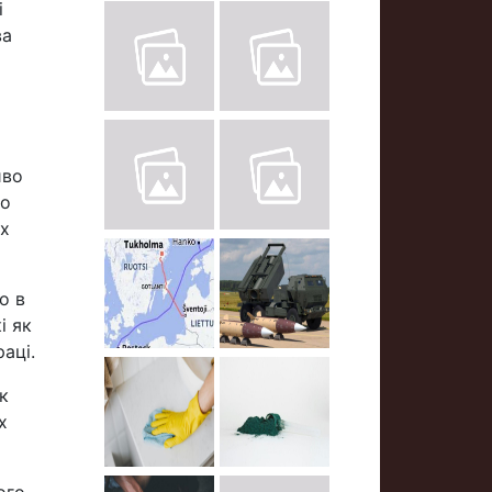
і
ва
иво
що
ях
о в
і як
раці.
к
х