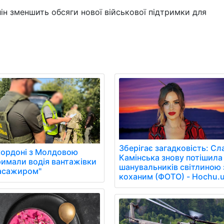
ін зменшить обсяги нової військової підтримки для
Зберігає загадковість: Сл
кордоні з Молдовою
Камінська знову потішила
римали водія вантажівки
шанувальників світлиною 
пасажиром"
коханим (ФОТО) - Hochu.