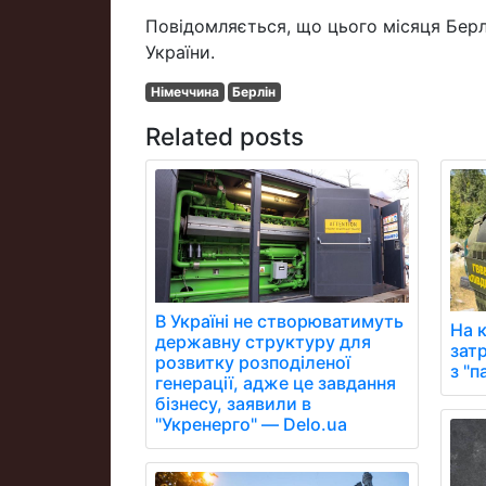
Повідомляється, що цього місяця Берл
України.
Німеччина
Берлін
Related posts
В Україні не створюватимуть
На 
державну структуру для
зат
розвитку розподіленої
з "
генерації, адже це завдання
бізнесу, заявили в
"Укренерго" — Delo.ua