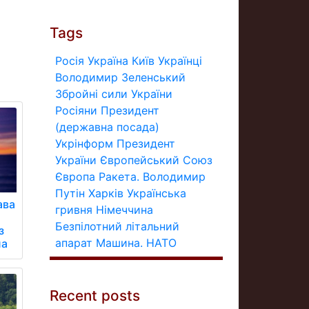
Tags
Росія
Україна
Київ
Українці
Володимир Зеленський
Збройні сили України
Росіяни
Президент
(державна посада)
Укрінформ
Президент
України
Європейський Союз
Європа
Ракета.
Володимир
Путін
Харків
Українська
ава
гривня
Німеччина
Безпілотний літальний
з
апарат
Машина.
НАТО
ua
Recent posts