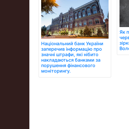
Як 
чер
зір
Національний банк України
Вол
заперечив інформацію про
значні штрафи, які нібито
накладаються банками за
порушення фінансового
моніторингу.