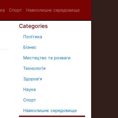
ка
Спорт
Навколишнє середовище
Categories
Політика
Бізнес
Мистецтво та розваги
Технологія
Здоров'я
Наука
Спорт
Навколишнє середовище