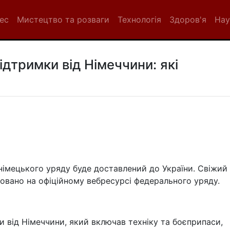
нес
Мистецтво та розваги
Технологія
Здоров'я
Нау
ідтримки від Німеччини: які
 німецького уряду буде доставлений до України. Свіжий
овано на офіційному вебресурсі федерального уряду.
и від Німеччини, який включав техніку та боєприпаси,