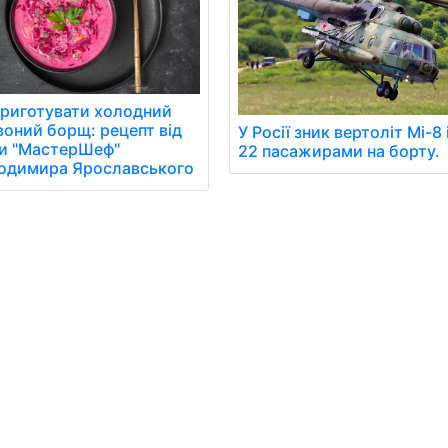
приготувати холодний
воний борщ: рецепт від
У Росії зник вертоліт Мі-8 
ки "МастерШеф"
22 пасажирами на борту.
одимира Ярославського