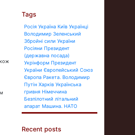
Tags
Росія
Україна
Київ
Українці
Володимир Зеленський
Збройні сили України
Росіяни
Президент
(державна посада)
акож
Укрінформ
Президент
України
Європейський Союз
Європа
Ракета.
Володимир
Путін
Харків
Українська
гривня
Німеччина
ям
Безпілотний літальний
апарат
Машина.
НАТО
є
Recent posts