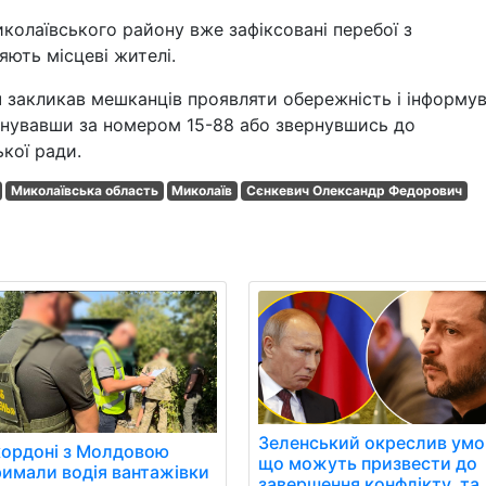
колаївського району вже зафіксовані перебої з
ють місцеві жителі.
 закликав мешканців проявляти обережність і інформу
онувавши за номером 15-88 або звернувшись до
кої ради.
Миколаївська область
Миколаїв
Сєнкевич Олександр Федорович
Зеленський окреслив умо
кордоні з Молдовою
що можуть призвести до
римали водія вантажівки
завершення конфлікту, та