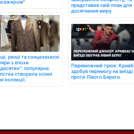
пасажиром"
представив свій план для
досягнення миру.
ші, рюші та сонцезахисні
ляри з епохи
Переможний трюк: Кривб
тдесятих": популярна
здобув перемогу на виїзді
істка створила осінні
проти Лівого Берега.
і колекції.