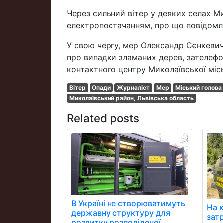
Через сильний вітер у деяких селах Ми
електропостачанням, про що повідомля
У свою чергу, мер Олександр Сєнкевич
про випадки зламаних дерев, зателеф
контактного центру Миколаївської місь
Вітер
Опади
Журналіст
Мер
Міський голова
Миколаївський район, Львівська область
Related posts
В Україні не створюватимуть
На 
державну структуру для
зат
розвитку розподіленої