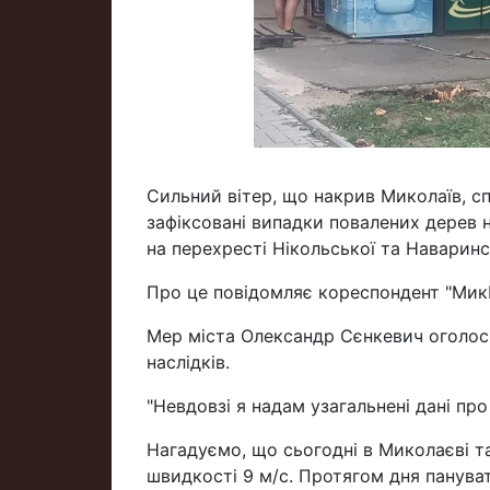
Сильний вітер, що накрив Миколаїв, с
зафіксовані випадки повалених дерев н
на перехресті Нікольської та Наваринс
Про це повідомляє кореспондент "МикВ
Мер міста Олександр Сєнкевич оголос
наслідків.
"Невдовзі я надам узагальнені дані про 
Нагадуємо, що сьогодні в Миколаєві т
швидкості 9 м/с. Протягом дня панува