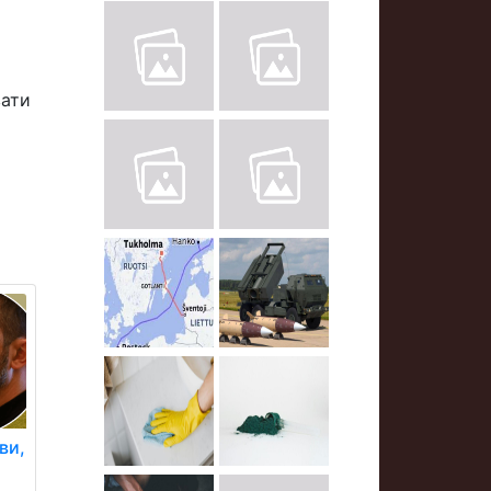
вати
ви,