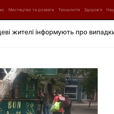
нес
Мистецтво та розваги
Технологія
Здоров'я
Нау
цеві жителі інформують про випадк