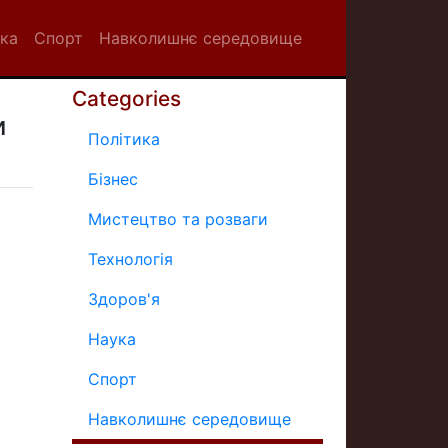
ка
Спорт
Навколишнє середовище
Categories
и
Політика
Бізнес
Мистецтво та розваги
Технологія
Здоров'я
Наука
Спорт
Навколишнє середовище