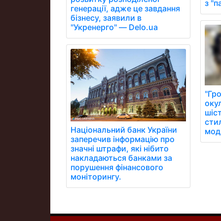
з "
генерації, адже це завдання
бізнесу, заявили в
"Укренерго" — Delo.ua
"Гро
оку
шіс
стил
Національний банк України
модн
заперечив інформацію про
значні штрафи, які нібито
накладаються банками за
порушення фінансового
моніторингу.