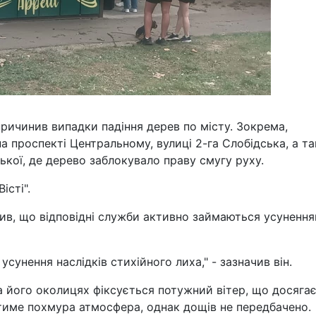
причинив випадки падіння дерев по місту. Зокрема,
а проспекті Центральному, вулиці 2-га Слобідська, а т
ької, де дерево заблокувало праву смугу руху.
істі".
ив, що відповідні служби активно займаються усуненн
усунення наслідків стихійного лиха," - зазначив він.
а його околицях фіксується потужний вітер, що досяга
тиме похмура атмосфера, однак дощів не передбачено.