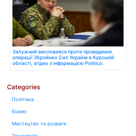
Залужний висловився проти проведення
операції Збройних Сил України в Курській
області, згідно з інформацією Politico.
Categories
Політика
Бізнес
Мистецтво та розваги
Технологія