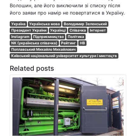
Волошин, але його виключили зі списку після
його заяви про намір не повертатися в Україну.
Україна
Українська мова
Володимир Зеленський
Президент України
Українці
Співачка
Інтернет
Instagram
Підприємництво
Політика
NK (українська співачка)
Рейтинг
НВ
Поплавський Михайло Михайлович
Київський національний університет культури і мистецтв
Related posts