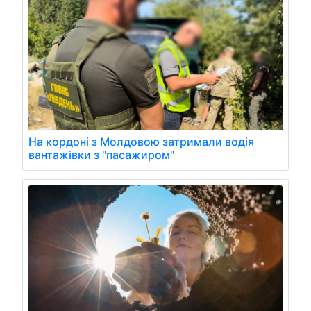
На кордоні з Молдовою затримали водія
вантажівки з "пасажиром"