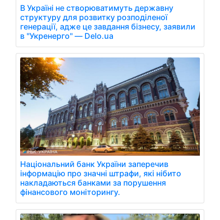
В Україні не створюватимуть державну
структуру для розвитку розподіленої
генерації, адже це завдання бізнесу, заявили
в "Укренерго" — Delo.ua
Національний банк України заперечив
інформацію про значні штрафи, які нібито
накладаються банками за порушення
фінансового моніторингу.