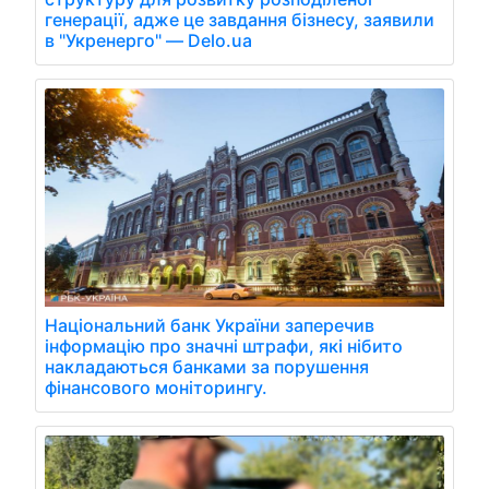
генерації, адже це завдання бізнесу, заявили
в "Укренерго" — Delo.ua
Національний банк України заперечив
інформацію про значні штрафи, які нібито
накладаються банками за порушення
фінансового моніторингу.