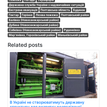
Державна служба України з надзвичайних ситуацій
Екстрена евакуація
Полтавська область
Будинок
Гектар
Горіння
Лісова пожежа
Полтавський район
Балівка (Новосанжарський район)
Дубина (Новосанжарський район)
Собківка (Новосанжарський район)
Руденківка
Мар'янівка, Горохівський район
Маньківський район
Related posts
В Україні не створюватимуть державну
структуру для розвитку розподіленої