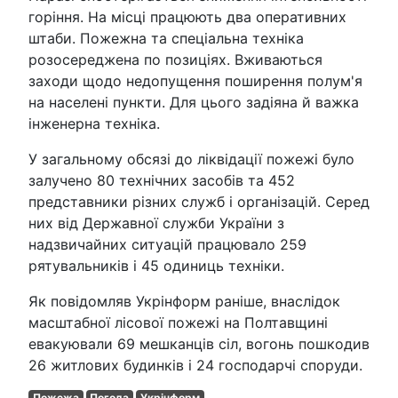
горіння. На місці працюють два оперативних
штаби. Пожежна та спеціальна техніка
розосереджена по позиціях. Вживаються
заходи щодо недопущення поширення полум'я
на населені пункти. Для цього задіяна й важка
інженерна техніка.
У загальному обсязі до ліквідації пожежі було
залучено 80 технічних засобів та 452
представники різних служб і організацій. Серед
них від Державної служби України з
надзвичайних ситуацій працювало 259
рятувальників і 45 одиниць техніки.
Як повідомляв Укрінформ раніше, внаслідок
масштабної лісової пожежі на Полтавщині
евакуювали 69 мешканців сіл, вогонь пошкодив
26 житлових будинків і 24 господарчі споруди.
Пожежа
Погода
Укрінформ