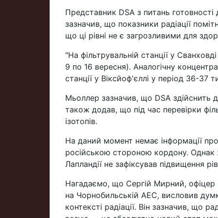
Представник DSA з питань готовності 
зазначив, що показники радіації поміт
що ці рівні не є загрозливими для здо
"На фільтрувальній станції у Сванховд
9 по 16 вересня). Аналогічну концентр
станції у Віксйоф'єллі у період 36-37 ти
Мьоллер зазначив, що DSA здійснить д
також додав, що під час перевірки фі
ізотопів.
На даний момент немає інформації про 
російською стороною кордону. Однак жо
Лапландії не зафіксував підвищення рівн
Нагадаємо, що Сергій Мирний, офіцер ра
на Чорнобильській АЕС, висловив думку
контексті радіації. Він зазначив, що р