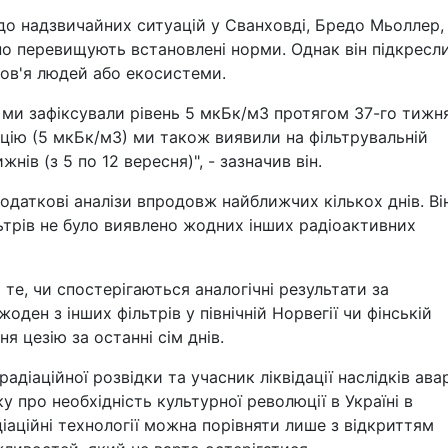
до надзвичайних ситуацій у Сванховді, Бредо Мьоллер,
но перевищують встановлені норми. Однак він підкресли
ров'я людей або екосистеми.
і ми зафіксували рівень 5 мкБк/м3 протягом 37-го тижня
ацію (5 мкБк/м3) ми також виявили на фільтрувальній
жнів (з 5 по 12 вересня)", - зазначив він.
одаткові аналізи впродовж найближчих кількох днів. Ві
льтрів не було виявлено жодних інших радіоактивних
те, чи спостерігаються аналогічні результати за
ден з інших фільтрів у північній Норвегії чи фінській
я цезію за останні сім днів.
діаційної розвідки та учасник ліквідації наслідків авар
 про необхідність культурної революції в Україні в
адіаційні технології можна порівняти лише з відкриттям