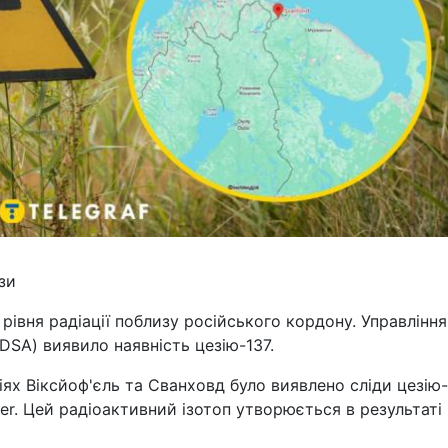
зи
рівня радіації поблизу російського кордону. Управління
(DSA) виявило наявність цезію-137.
іях Віксйоф'єль та Сванховд було виявлено сліди цезію-
ver. Цей радіоактивний ізотоп утворюється в результаті