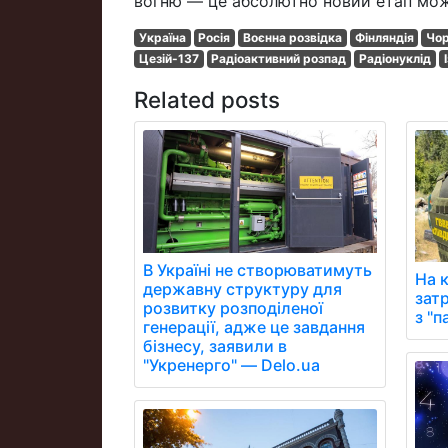
вогню — це абсолютно новий етап можл
Україна
Росія
Воєнна розвідка
Фінляндія
Чор
Цезій-137
Радіоактивний розпад
Радіонуклід
Related posts
В Україні не створюватимуть
На 
державну структуру для
зат
розвитку розподіленої
з "
генерації, адже це завдання
бізнесу, заявили в
"Укренерго" — Delo.ua