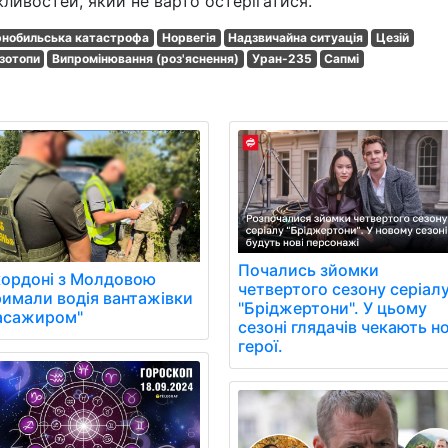
ивостей, який не варто остерігатися.
нобильська катастрофа
Норвегія
Надзвичайна ситуація
Цезій
Ізотопи
Випромінювання (роз'яснення)
Уран-235
Сапмі
Почались зйомки
кордоні з Молдовою
четвертого сезону серіал
римали водія вантажівки
"Бріджертони". У цьому
пасажиром"
сезоні глядачів чекають но
герої.