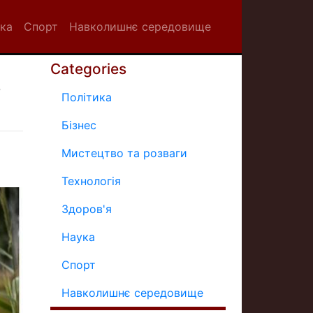
ка
Спорт
Навколишнє середовище
Categories
о
Політика
Бізнес
Мистецтво та розваги
Технологія
Здоров'я
Наука
Спорт
Навколишнє середовище