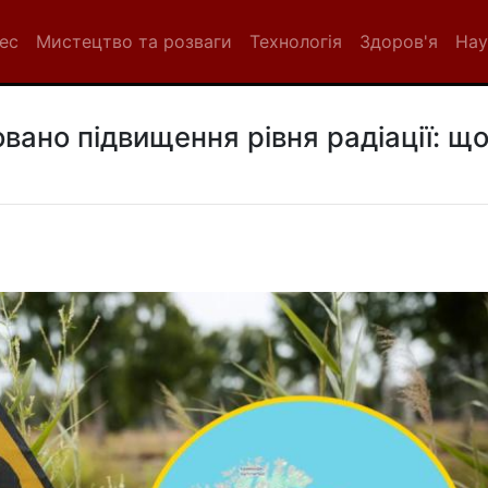
нес
Мистецтво та розваги
Технологія
Здоров'я
Нау
овано підвищення рівня радіації: щ