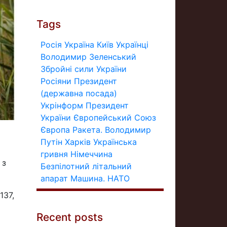
Tags
Росія
Україна
Київ
Українці
Володимир Зеленський
Збройні сили України
Росіяни
Президент
(державна посада)
Укрінформ
Президент
України
Європейський Союз
Європа
Ракета.
Володимир
Путін
Харків
Українська
гривня
Німеччина
 з
Безпілотний літальний
апарат
Машина.
НАТО
137,
Recent posts