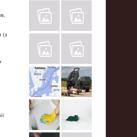
в,
 (з
н
ії