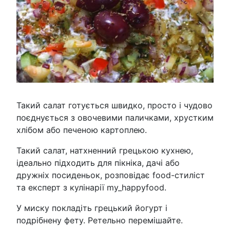
Такий салат готується швидко, просто і чудово
поєднується з овочевими паличками, хрустким
хлібом або печеною картоплею.
Такий салат, натхненний грецькою кухнею,
ідеально підходить для пікніка, дачі або
дружніх посиденьок, розповідає food-стиліст
та експерт з кулінарії my_happyfood.
У миску покладіть грецький йогурт і
подрібнену фету. Ретельно перемішайте.