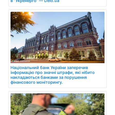
в "Укренерго" — Delo.ua
Національний банк України заперечив
інформацію про значні штрафи, які нібито
накладаються банками за порушення
фінансового моніторингу.