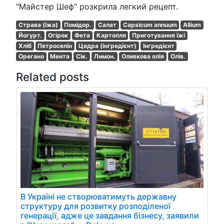
"Майстер Шеф" розкрила легкий рецепт.
Страва (їжа)
Помідор.
Салат
Capsicum annuum
Allium
Йогурт.
Огірок
Фета
Картопля
Приготування їжі
Хліб
Петроселін
Цедра (інгредієнт)
Інгредієнт
Орегано
Мента
Сік.
Лимон.
Оливкова олія
Олів.
Related posts
В Україні не створюватимуть державну
структуру для розвитку розподіленої
генерації, адже це завдання бізнесу, заявили