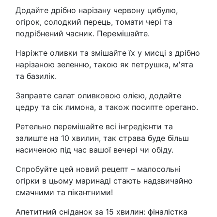
Додайте дрібно нарізану червону цибулю,
огірок, солодкий перець, томати чері та
подрібнений часник. Перемішайте.
Наріжте оливки та змішайте їх у мисці з дрібно
нарізаною зеленню, такою як петрушка, м'ята
та базилік.
Заправте салат оливковою олією, додайте
цедру та сік лимона, а також посипте орегано.
Ретельно перемішайте всі інгредієнти та
залиште на 10 хвилин, так страва буде більш
насиченою під час вашої вечері чи обіду.
Спробуйте цей новий рецепт – малосольні
огірки в цьому маринаді стають надзвичайно
смачними та пікантними!
Апетитний сніданок за 15 хвилин: фіналістка