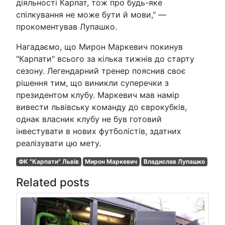
діяльності Карпат, тож про будь-яке
спілкування не може бути й мови," —
прокоментував Лупашко.
Нагадаємо, що Мирон Маркевич покинув
"Карпати" всього за кілька тижнів до старту
сезону. Легендарний тренер пояснив своє
рішення тим, що виникли суперечки з
президентом клубу. Маркевич мав намір
вивести львівську команду до єврокубків,
однак власник клубу не був готовий
інвестувати в нових футболістів, здатних
реалізувати цю мету.
ФК "Карпати" Львів
Мирон Маркевич
Владислав Лупашко
Related posts