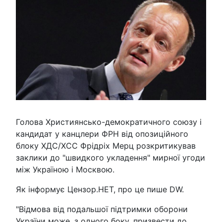
Голова Християнсько-демократичного союзу і
кандидат у канцлери ФРН від опозиційного
блоку ХДС/ХСС Фрідріх Мерц розкритикував
заклики до "швидкого укладення" мирної угоди
між Україною і Москвою.
Як інформує Цензор.НЕT, про це пише DW.
"Відмова від подальшої підтримки оборони
України може, з одного боку, призвести до