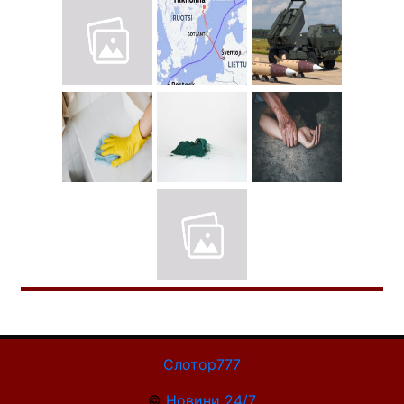
Слотор777
©
Новини 24/7