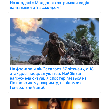
На кордоні з Молдовою затримали водія
вантажівки з "пасажиром"
На фронтовій лінії сталося 67 зіткнень, а 18
атак досі продовжуються. Найбільш
напружена ситуація спостерігається на
Покровському напрямку, повідомляє
Генеральний штаб.