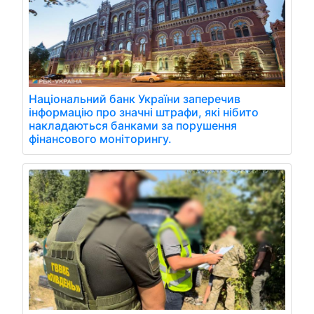
Національний банк України заперечив
інформацію про значні штрафи, які нібито
накладаються банками за порушення
фінансового моніторингу.