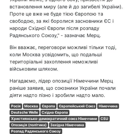
встановлення миру (але й до загибелі України).
Проте це вже не буде тією Європою та
свободою, за які боролися засновники ЄС і
народи Східної Європи після розпаду
Радянського Союзу," - зазначає Мерц.
Він вважає, переговори можливі тільки тоді,
коли Москва усвідомить, що подальші
територіальні захоплення неможливі
військовим шляхом.
Нагадаємо, лідер опозиції Німеччини Мерц
раніше заявив, що союзники України почали
діяти надто пізно і зробили надто мало.
Росія
Москва
Європа
Європейський Союз
Німеччина
Deutsche Welle
Східна Європа
Християнсько-демократичний союз Німеччини
CSU
Опозиція (політика)
Західна Німеччина
Розпад Радянського Союзу