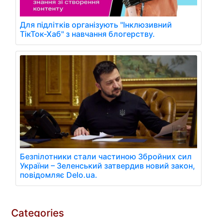
Для підлітків організують "Інклюзивний
ТікТок-Хаб" з навчання блогерству.
Безпілотники стали частиною Збройних сил
України – Зеленський затвердив новий закон,
повідомляє Delo.ua.
Categories