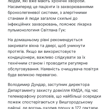
людей, які вже мають хронічні хвороби.
Насамперед це пацієнти із захворюваннями
бронхолегеневої системи, з алергічними
станами й люди загалом схильні до
інфекційних захворювань, пояснює лікарка
пульмонологиня Світлана Гук:
На домашньому рівні рекомендується
закривати вікна та двері, щоб уникнути
протягів. Якщо ви використовуєте
кондиціонери, важливо слідкувати за їх
технічним станом і проводити регулярне
обслуговування. Наявність очищувача повітря
буде великою перевагою.
Володимир Дундар, заступник директора
Департаменту захисту довкілля КМДА, під час
телемарафону розповів, що найбільші осередки
пожеж спостерігаються у Вишгородському
районі, де вогонь охопив площу в 172 гектари.