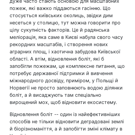
дуже часто стають основою для масштабних
пожеж, які важко піддаються гасінню. Що
стосується київських околиць, звідки дим
несеться у столицю, тут можна говорити про
цілу сукупність факторів. Це й радянська
меліорація, яка саме в Києві набула свого часу
рекордних масштабів, і створення нових
аграрних площ, і хаотична забудова Київської
області. А втім, відновлення боліт, які б
запобігли пожежам, це комплексне питання, що
потребує державної підтримки й вивчення
міжнародного досвіду, приміром, у Польщі й
Норвегії не просто заповнюють водою ділянки
боліт, а й висаджують там спеціально
вирощений мох, щоб відновити екосистему.
Відновлення боліт -- один із найефективніших
способів не тільки відновити деградовані землі
й біорізноманіття, а й запобігти зміні клімату в