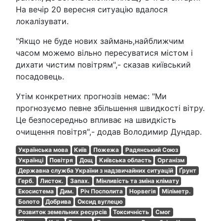
На вечір 20 вересня ситуацію вдалося
локалізувати.
"Якщо не буде нових займань,найближчим
часом можемо вільно пересуватися містом і
дихати чистим повітрям",- сказав київський
посадовець.
Утім конкретних прогнозів немає: "Ми
прогнозуємо певне збільшення швидкості вітру.
Це безпосередньо впливає на швидкість
очищення повітря",- додав Володимир Дундар.
Українська мова
Київ
Пожежа
Радянський Союз
Українці
Повітря
Дощ
Київська область
Організм
Державна служба України з надзвичайних ситуацій
Ґрунт
Герб.
Листок.
Запах.
Мінливість та зміна клімату
Екосистема
Дим.
Річ Посполита
Норвегія
Міліметр.
Болото
Добрива
Оксид вуглецю
Розвиток земельних ресурсів
Токсичність
Смог