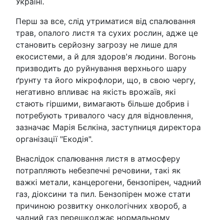
Україні.
Перш за все, слід утриматися від спалювання
трав, опалого листя та сухих рослин, адже це
становить серйозну загрозу не лише для
екосистеми, а й для здоров'я людини. Вогонь
призводить до руйнування верхнього шару
ґрунту та його мікрофлори, що, в свою чергу,
негативно впливає на якість врожаїв, які
стають гіршими, вимагають більше добрив і
потребують тривалого часу для відновлення,
зазначає Марія Бєлкіна, заступниця директора
організації "Екодія".
Внаслідок спалювання листя в атмосферу
потрапляють небезпечні речовини, такі як
важкі метали, канцерогени, бензопірен, чадний
газ, діоксини та пил. Бензопірен може стати
причиною розвитку онкологічних хвороб, а
чадний газ перешкоджає нормальному