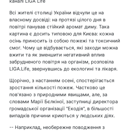
каналі LIGA Life
Всі жителі столиці України відчули це на
власному досвіді: на протязі цілого дня в
повітрі панував стійкий аромат диму. Така
картина є досить типовою для Києва: кожна
осінь приносить із собою пожежі та токсичний
смог. Чому це відбувається, які заходи можна
вжити та як зменшити негативний вплив
забрудненого повітря на організм, розповіла
LIGA.Life, звернувшись до екологині та лікаря.
Щорічно, з настанням осені, спостерігається
зростання кількості пожеж. Частково це
пов'язано з природними явищами, але, за
словами Марії Бєлкіної, заступниці директора
громадської організації "Екодія", в більшості
випадків причини криються у людських діях.
-- Наприклад, необережне поводження з