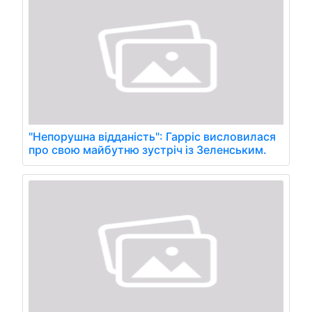
"Непорушна відданість": Гарріс висловилася
про свою майбутню зустріч із Зеленським.