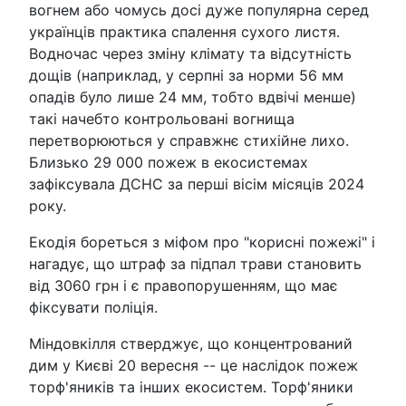
вогнем або чомусь досі дуже популярна серед
українців практика спалення сухого листя.
Водночас через зміну клімату та відсутність
дощів (наприклад, у серпні за норми 56 мм
опадів було лише 24 мм, тобто вдвічі менше)
такі начебто контрольовані вогнища
перетворюються у справжнє стихійне лихо.
Близько 29 000 пожеж в екосистемах
зафіксувала ДСНС за перші вісім місяців 2024
року.
Екодія бореться з міфом про "корисні пожежі" і
нагадує, що штраф за підпал трави становить
від 3060 грн і є правопорушенням, що має
фіксувати поліція.
Міндовкілля стверджує, що концентрований
дим у Києві 20 вересня -- це наслідок пожеж
торф'яників та інших екосистем. Торф'яники