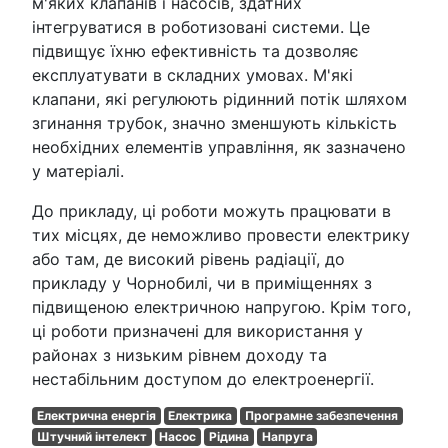
м'яких клапанів і насосів, здатних
інтегруватися в роботизовані системи. Це
підвищує їхню ефективність та дозволяє
експлуатувати в складних умовах. М'які
клапани, які регулюють рідинний потік шляхом
згинання трубок, значно зменшують кількість
необхідних елементів управління, як зазначено
у матеріалі.
До прикладу, ці роботи можуть працювати в
тих місцях, де неможливо провести електрику
або там, де високий рівень радіації, до
прикладу у Чорнобилі, чи в приміщеннях з
підвищеною електричною напругою. Крім того,
ці роботи призначені для використання у
районах з низьким рівнем доходу та
нестабільним доступом до електроенергії.
Електрична енергія
Електрика
Програмне забезпечення
Штучний інтелект
Насос
Рідина
Напруга