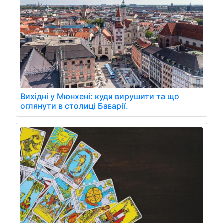
Вихідні у Мюнхені: куди вирушити та що
оглянути в столиці Баварії.