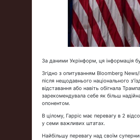
За даними Укрінформ, ця інформація б
Згідно з опитуванням Bloomberg News/
після нещодавнього національного з'їз
відставання або навіть обігнала Трам
зарекомендувала себе як більш надійна
опонентом.
В цілому, Гарріс має перевагу в 2 від
у семи важливих штатах.
Найбільшу перевагу над своїм суперн