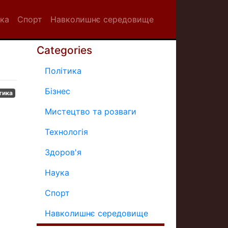
ка
Спорт
Навколишнє середовище
Categories
Політика
Бізнес
тика
Мистецтво та розваги
Технологія
Здоров'я
Наука
Спорт
Навколишнє середовище