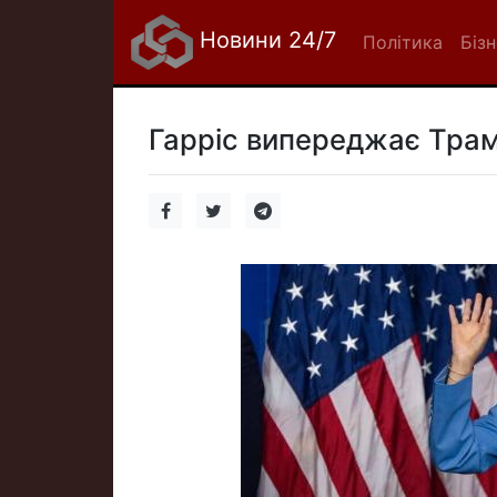
Новини 24/7
Політика
Біз
Гарріс випереджає Трам