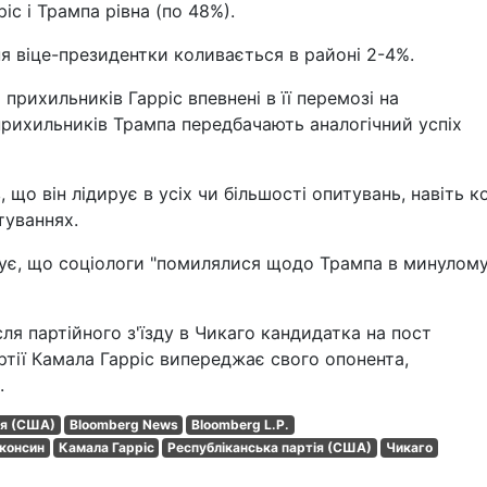
іс і Трампа рівна (по 48%).
 віце-президентки коливається в районі 2-4%.
прихильників Гарріс впевнені в її перемозі на
прихильників Трампа передбачають аналогічний успіх
о він лідирує в усіх чи більшості опитувань, навіть к
туваннях.
ує, що соціологи "помилялися щодо Трампа в минулому
сля партійного з'їзду в Чикаго кандидатка на пост
тії Камала Гарріс випереджає свого опонента,
.
ія (США)
Bloomberg News
Bloomberg L.P.
сконсин
Камала Гарріс
Республіканська партія (США)
Чикаго