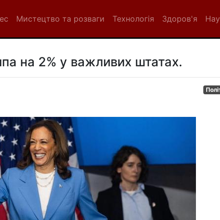
нес
Мистецтво та розваги
Технологія
Здоров'я
Нау
па на 2% у важливих штатах.
Полі