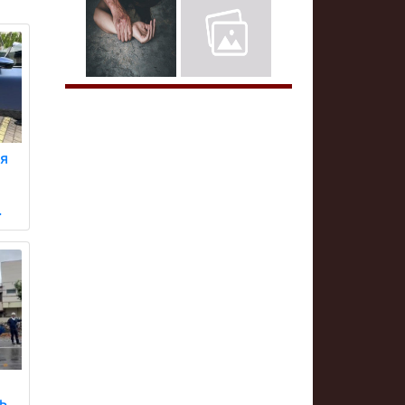
тя
.
ь