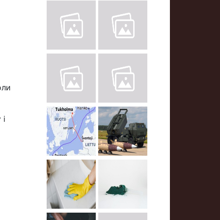
оли
 і