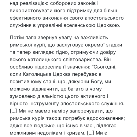
над реалізацією соборових законів і
використовувати його підтримку для більш
ефективного виконання свого апостольського
служіння в управлінні вселенською Церквою.
Потім папа звернув увагу на важливість
римської курії, що заслуговує окремої згадки
та тепер виглядає гідно, отримуючи довіру
всього католицького співтовариства. Він
особливо підкреслив її значення: "Сьогодні,
коли Католицька Церква перебуває в
позитивному стані, що, дякуючи Богу, ми
можемо відзначити, це багато в чому
зумовлено діяльністю цього активного і
вірного інструменту апостольського служіння.
[...] Ми не маємо наміру заперечувати, що
римська курія також потребує вдосконалення;
адже все людське, що існує в часі, підлягає
можливим недолікам і кризам. [...] Ми є