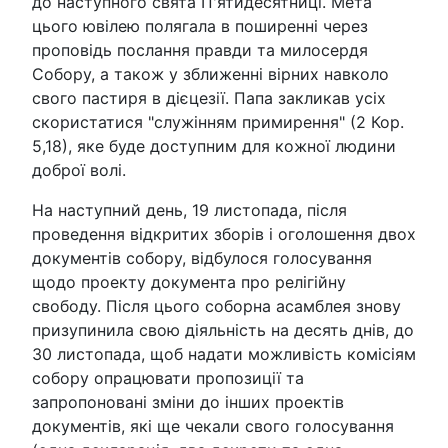
до наступного свята П'ятидесятниці. Мета
цього ювілею полягала в поширенні через
проповідь послання правди та милосердя
Собору, а також у зближенні вірних навколо
свого пастиря в дієцезії. Папа закликав усіх
скористатися "служінням примирення" (2 Кор.
5,18), яке буде доступним для кожної людини
доброї волі.
На наступний день, 19 листопада, після
проведення відкритих зборів і оголошення двох
документів собору, відбулося голосування
щодо проекту документа про релігійну
свободу. Після цього соборна асамблея знову
призупинила свою діяльність на десять днів, до
30 листопада, щоб надати можливість комісіям
собору опрацювати пропозиції та
запропоновані зміни до інших проектів
документів, які ще чекали свого голосування