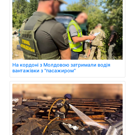
На кордоні з Молдовою затримали водія
вантажівки з "пасажиром"