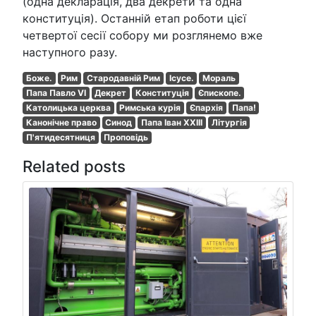
(одна декларація, два декрети та одна
конституція). Останній етап роботи цієї
четвертої сесії собору ми розглянемо вже
наступного разу.
Боже.
Рим
Стародавній Рим
Ісусе.
Мораль
Папа Павло VI
Декрет
Конституція
Єпископе.
Католицька церква
Римська курія
Єпархія
Папа!
Канонічне право
Синод
Папа Іван ХХІІІ
Літургія
П'ятидесятниця
Проповідь
Related posts