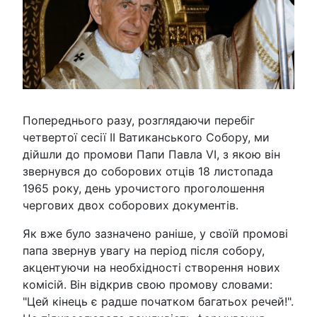
Попереднього разу, розглядаючи перебіг
четвертої сесії ІІ Ватиканського Собору, ми
дійшли до промови Папи Павла VI, з якою він
звернувся до соборових отців 18 листопада
1965 року, день урочистого проголошення
чергових двох соборових документів.
Як вже було зазначено раніше, у своїй промові
папа звернув увагу на період після собору,
акцентуючи на необхідності створення нових
комісій. Він відкрив свою промову словами:
"Цей кінець є радше початком багатьох речей!".