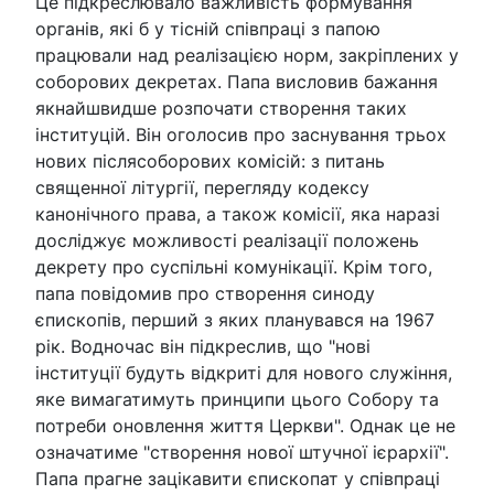
Це підкреслювало важливість формування
органів, які б у тісній співпраці з папою
працювали над реалізацією норм, закріплених у
соборових декретах. Папа висловив бажання
якнайшвидше розпочати створення таких
інституцій. Він оголосив про заснування трьох
нових післясоборових комісій: з питань
священної літургії, перегляду кодексу
канонічного права, а також комісії, яка наразі
досліджує можливості реалізації положень
декрету про суспільні комунікації. Крім того,
папа повідомив про створення синоду
єпископів, перший з яких планувався на 1967
рік. Водночас він підкреслив, що "нові
інституції будуть відкриті для нового служіння,
яке вимагатимуть принципи цього Собору та
потреби оновлення життя Церкви". Однак це не
означатиме "створення нової штучної ієрархії".
Папа прагне зацікавити єпископат у співпраці