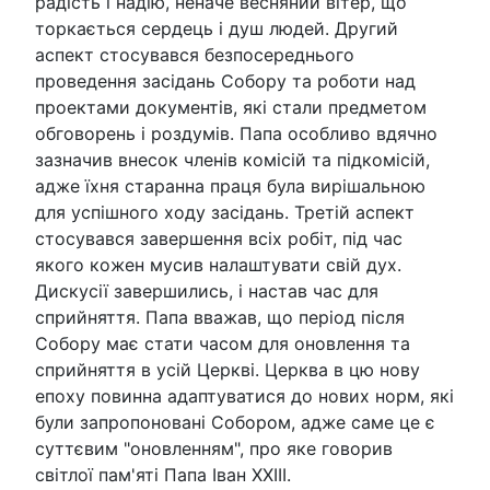
радість і надію, неначе весняний вітер, що
торкається сердець і душ людей. Другий
аспект стосувався безпосереднього
проведення засідань Собору та роботи над
проектами документів, які стали предметом
обговорень і роздумів. Папа особливо вдячно
зазначив внесок членів комісій та підкомісій,
адже їхня старанна праця була вирішальною
для успішного ходу засідань. Третій аспект
стосувався завершення всіх робіт, під час
якого кожен мусив налаштувати свій дух.
Дискусії завершились, і настав час для
сприйняття. Папа вважав, що період після
Собору має стати часом для оновлення та
сприйняття в усій Церкві. Церква в цю нову
епоху повинна адаптуватися до нових норм, які
були запропоновані Собором, адже саме це є
суттєвим "оновленням", про яке говорив
світлої пам'яті Папа Іван ХХІІІ.