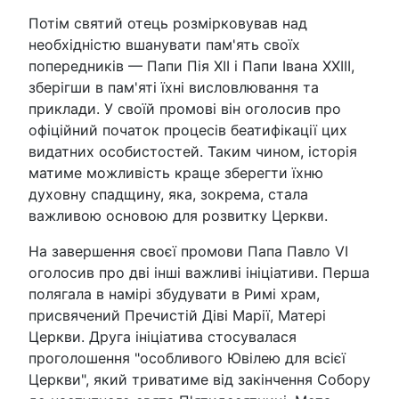
Потім святий отець розмірковував над
необхідністю вшанувати пам'ять своїх
попередників — Папи Пія XII і Папи Івана XXIII,
зберігши в пам'яті їхні висловлювання та
приклади. У своїй промові він оголосив про
офіційний початок процесів беатифікації цих
видатних особистостей. Таким чином, історія
матиме можливість краще зберегти їхню
духовну спадщину, яка, зокрема, стала
важливою основою для розвитку Церкви.
На завершення своєї промови Папа Павло VI
оголосив про дві інші важливі ініціативи. Перша
полягала в намірі збудувати в Римі храм,
присвячений Пречистій Діві Марії, Матері
Церкви. Друга ініціатива стосувалася
проголошення "особливого Ювілею для всієї
Церкви", який триватиме від закінчення Собору