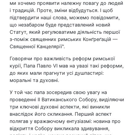
ми хочемо проявити належну повагу до людей
і традицій. Проте, зміни відбудуться. І щоб
підтвердити наші слова, можемо повідомити,
що незабаром буде представлений новий
Статут, який регулюватиме діяльність першої
з-поміж священних римських Конґреґацій —
Священної Канцелярії".
Говорячи про важливість реформ римської
курії, Папа Павло VI мав на увазі такі реформи,
до яких мали прагнути усі душпастирі:
моральні та духовні.
У той час папа зосередив свою увагу на
проведенні ІІ Ватиканського Собору, виділяючи
три ключові духовні аспекти, які виникли
внаслідок його скликання. Перший аспект
полягав у вражаючому ентузіазмі: новина про
відкриття Собору викликала здивування,