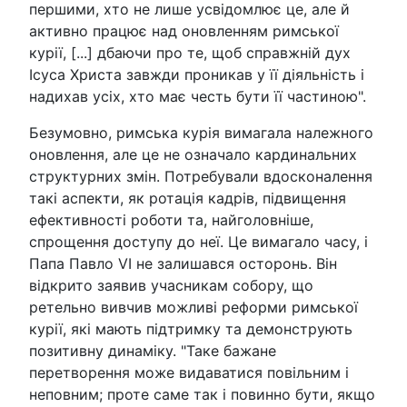
першими, хто не лише усвідомлює це, але й
активно працює над оновленням римської
курії, [...] дбаючи про те, щоб справжній дух
Ісуса Христа завжди проникав у її діяльність і
надихав усіх, хто має честь бути її частиною".
Безумовно, римська курія вимагала належного
оновлення, але це не означало кардинальних
структурних змін. Потребували вдосконалення
такі аспекти, як ротація кадрів, підвищення
ефективності роботи та, найголовніше,
спрощення доступу до неї. Це вимагало часу, і
Папа Павло VI не залишався осторонь. Він
відкрито заявив учасникам собору, що
ретельно вивчив можливі реформи римської
курії, які мають підтримку та демонструють
позитивну динаміку. "Таке бажане
перетворення може видаватися повільним і
неповним; проте саме так і повинно бути, якщо