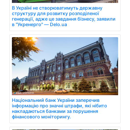
В Україні не створюватимуть державну
структуру для розвитку розподіленої
генерації, адже це завдання бізнесу, заявили
в "Укренерго" — Delo.ua
Національний банк України заперечив
інформацію про значні штрафи, які нібито
накладаються банками за порушення
фінансового моніторингу.