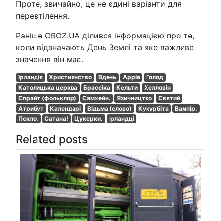
Проте, звичайно, це не єдині варіанти для
перевтілення.
Раніше OBOZ.UA ділився інформацією про те,
коли відзначають День Землі та яке важливе
значення він має.
Ірландія
Християнство
Вдень
Apple
Голод
Католицька церква
Брассіка
Кельти
Хелловін
Спрайт (фольклор)
Самхейн.
Язичництво
Святий
Атрибут
Календарі
Відьма (слово)
Кукурбіта
Вампір.
Пекло.
Сатана!
Цукерки.
Ірландці
Related posts