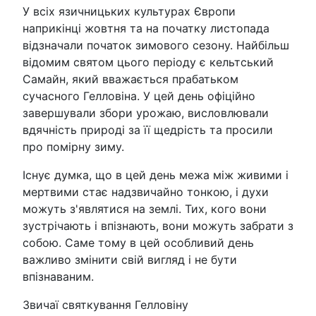
У всіх язичницьких культурах Європи
наприкінці жовтня та на початку листопада
відзначали початок зимового сезону. Найбільш
відомим святом цього періоду є кельтський
Самайн, який вважається прабатьком
сучасного Гелловіна. У цей день офіційно
завершували збори урожаю, висловлювали
вдячність природі за її щедрість та просили
про помірну зиму.
Існує думка, що в цей день межа між живими і
мертвими стає надзвичайно тонкою, і духи
можуть з'являтися на землі. Тих, кого вони
зустрічають і впізнають, вони можуть забрати з
собою. Саме тому в цей особливий день
важливо змінити свій вигляд і не бути
впізнаваним.
Звичаї святкування Гелловіну