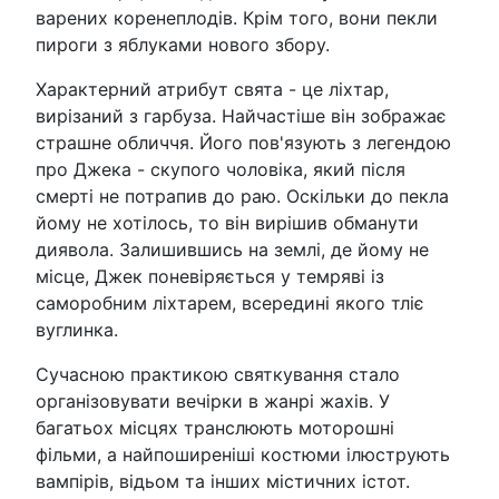
варених коренеплодів. Крім того, вони пекли
пироги з яблуками нового збору.
Характерний атрибут свята - це ліхтар,
вирізаний з гарбуза. Найчастіше він зображає
страшне обличчя. Його пов'язують з легендою
про Джека - скупого чоловіка, який після
смерті не потрапив до раю. Оскільки до пекла
йому не хотілось, то він вирішив обманути
диявола. Залишившись на землі, де йому не
місце, Джек поневіряється у темряві із
саморобним ліхтарем, всередині якого тліє
вуглинка.
Сучасною практикою святкування стало
організовувати вечірки в жанрі жахів. У
багатьох місцях транслюють моторошні
фільми, а найпоширеніші костюми ілюструють
вампірів, відьом та інших містичних істот.