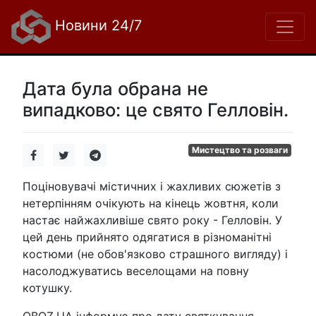
Новини 24/7
Дата була обрана не
випадково: це свято Гелловін.
Мистецтво та розваги
Поціновувачі містичних і жахливих сюжетів з
нетерпінням очікують на кінець жовтня, коли
настає найжахливіше свято року - Гелловін. У
цей день прийнято одягатися в різноманітні
костюми (не обов'язково страшного вигляду) і
насолоджуватись веселощами на повну
котушку.