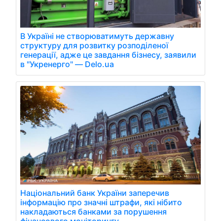
В Україні не створюватимуть державну
структуру для розвитку розподіленої
генерації, адже це завдання бізнесу, заявили
в "Укренерго" — Delo.ua
Національний банк України заперечив
інформацію про значні штрафи, які нібито
накладаються банками за порушення