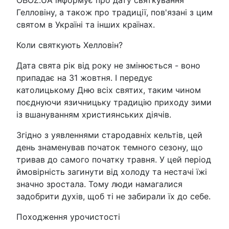
OBOZ.UA інформує про дату святкування
Гелловіну, а також про традиції, пов'язані з цим
святом в Україні та інших країнах.
Коли святкують Хелловін?
Дата свята рік від року не змінюється - воно
припадає на 31 жовтня. І передує
католицькому Дню всіх святих, таким чином
поєднуючи язичницьку традицію приходу зими
із вшануванням християнських діячів.
Згідно з уявленнями стародавніх кельтів, цей
день знаменував початок темного сезону, що
тривав до самого початку травня. У цей період
ймовірність загинути від холоду та нестачі їжі
значно зростала. Тому люди намагалися
задобрити духів, щоб ті не забирали їх до себе.
Походження урочистості