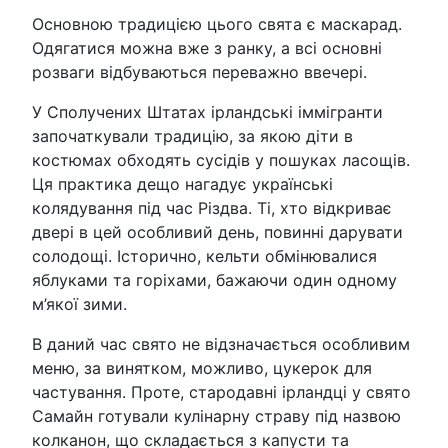
Основною традицією цього свята є маскарад.
Одягатися можна вже з ранку, а всі основні
розваги відбуваються переважно ввечері.
У Сполучених Штатах ірландські іммігранти
започаткували традицію, за якою діти в
костюмах обходять сусідів у пошуках ласощів.
Ця практика дещо нагадує українські
колядування під час Різдва. Ті, хто відкриває
двері в цей особливий день, повинні дарувати
солодощі. Історично, кельти обмінювалися
яблуками та горіхами, бажаючи один одному
м’якої зими.
В даний час свято не відзначається особливим
меню, за винятком, можливо, цукерок для
частування. Проте, стародавні ірландці у свято
Самайн готували кулінарну страву під назвою
колканон, що складається з капусти та