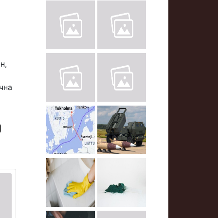
н,
ична