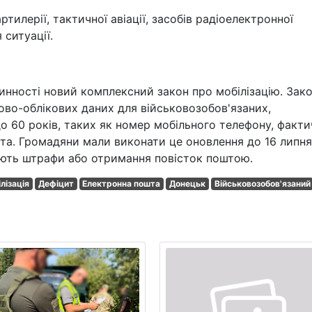
тилерії, тактичної авіації, засобів радіоелектронної
 ситуації.
чинності новий комплексний закон про мобілізацію. Зако
ово-облікових даних для військовозобов'язаних,
 до 60 років, таких як номер мобільного телефону, факт
та. Громадяни мали виконати це оновлення до 16 липня
ують штрафи або отримання повісток поштою.
лізація
Дефіцит
Електронна пошта
Донецьк
Військовозобов'язаний