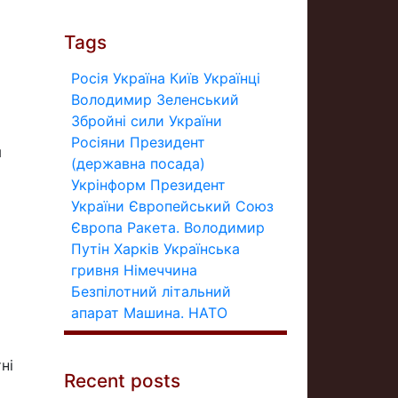
Tags
Росія
Україна
Київ
Українці
Володимир Зеленський
Збройні сили України
Росіяни
Президент
я
(державна посада)
Укрінформ
Президент
України
Європейський Союз
Європа
Ракета.
Володимир
Путін
Харків
Українська
гривня
Німеччина
Безпілотний літальний
апарат
Машина.
НАТО
ні
Recent posts