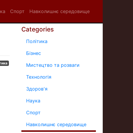
ка
Спорт
Навколишнє середовище
Categories
Політика
Бізнес
тика
Мистецтво та розваги
Технологія
Здоров'я
Наука
Спорт
Навколишнє середовище