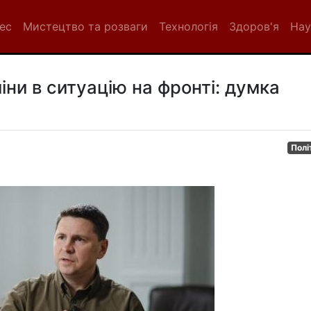
нес
Мистецтво та розваги
Технологія
Здоров'я
Нау
іни в ситуацію на фронті: думка
Полі