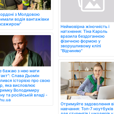
кордоні з Молдовою
римали водія вантажівки
пасажиром"
Неймовірна жіночність і
натхнення: Тіна Кароль
вразила бездоганною
фізичною формою у
зворушливому кліпі
"Відчиняю"
не бажаю з нею мати
такт": Слава Дьомін
ілився історією про свою
ір, яка висловлює
тримку Володимиру
ну та російській владі -
hu.ua
Отримуйте задоволення в
навчання: Топ-7 ноутбуків
для студентів і школярів у