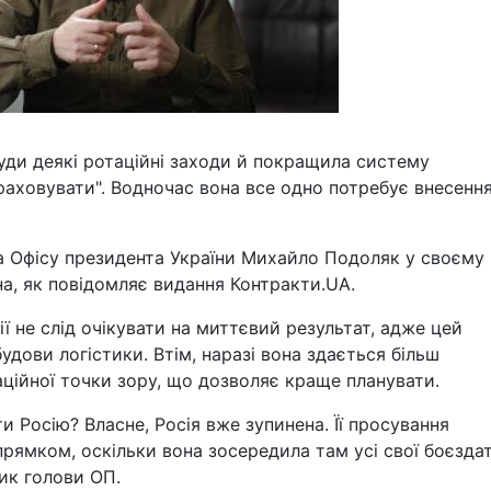
уди деякі ротаційні заходи й покращила систему
раховувати". Водночас вона все одно потребує внесенн
а Офісу президента України Михайло Подоляк у своєму
на, як повідомляє видання Контракти.UA.
ії не слід очікувати на миттєвий результат, адже цей
удови логістики. Втім, наразі вона здається більш
ційної точки зору, що дозволяє краще планувати.
и Росію? Власне, Росія вже зупинена. Її просування
ямком, оскільки вона зосередила там усі свої боєздат
ик голови ОП.