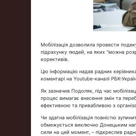
Мобілізація дозволила провести подек
підрахунку людей, на яких "можна роз
корективів.
Цю інформацію надав радник керівник
коментарі на Youtube-каналі РБК-Украї
Як зазначив Подоляк, під час мобілізац
процес вимагає внесення змін та переб
ефективною та привабливою з організа
Чи здатна мобілізація повністю зупинит
обмежується виключно Донецьким напр
сили на цей момент, – підкреслив радн