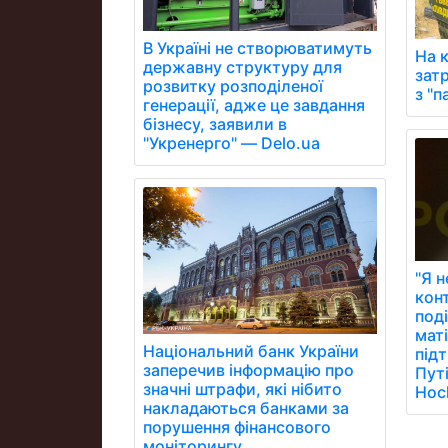
В Україні не створюватимуть
На 
державну структуру для
зат
розвитку розподіленої
з "
генерації, адже це завдання
бізнесу, заявили в
"Укренерго" — Delo.ua
"Я 
кон
под
мат
Національний банк України
під
заперечив інформацію про
Путі
значні штрафи, які нібито
Hoc
накладаються банками за
порушення фінансового
моніторингу.