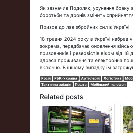
Як зазначив Подоляк, усунення браку ар
боротьби та дронів змінить сприйняття
Призов до лав збройних сил в Україні
18 травня 2024 року в Україні набрав 
зокрема, передбачає оновлення військ
призовників і резервістів віком від 18
адреса проживання та електронна пош
включно. В іншому випадку їм загрож
Росія
РБК-Україна
Артилерія
Логістика
Мобі
Тактична авіація
Пошта
Мобільний телефон
Related posts