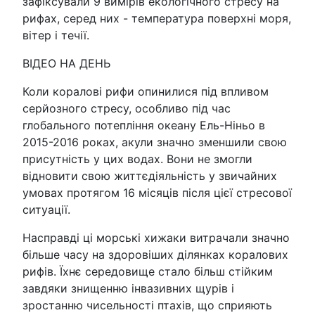
зафіксували 9 вимірів екологічного стресу на
рифах, серед них - температура поверхні моря,
вітер і течії.
ВІДЕО НА ДЕНЬ
Коли коралові рифи опинилися під впливом
серйозного стресу, особливо під час
глобального потепління океану Ель-Ніньо в
2015-2016 роках, акули значно зменшили свою
присутність у цих водах. Вони не змогли
відновити свою життєдіяльність у звичайних
умовах протягом 16 місяців після цієї стресової
ситуації.
Насправді ці морські хижаки витрачали значно
більше часу на здоровіших ділянках коралових
рифів. Їхнє середовище стало більш стійким
завдяки знищенню інвазивних щурів і
зростанню чисельності птахів, що сприяють