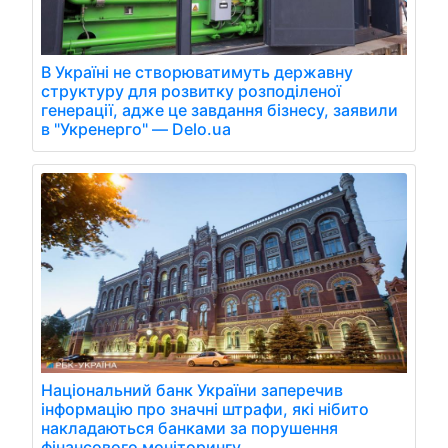
В Україні не створюватимуть державну
структуру для розвитку розподіленої
генерації, адже це завдання бізнесу, заявили
в "Укренерго" — Delo.ua
Національний банк України заперечив
інформацію про значні штрафи, які нібито
накладаються банками за порушення
фінансового моніторингу.