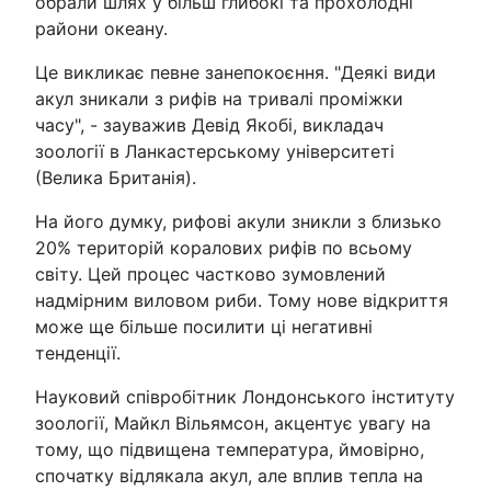
обрали шлях у більш глибокі та прохолодні
райони океану.
Це викликає певне занепокоєння. "Деякі види
акул зникали з рифів на тривалі проміжки
часу", - зауважив Девід Якобі, викладач
зоології в Ланкастерському університеті
(Велика Британія).
На його думку, рифові акули зникли з близько
20% територій коралових рифів по всьому
світу. Цей процес частково зумовлений
надмірним виловом риби. Тому нове відкриття
може ще більше посилити ці негативні
тенденції.
Науковий співробітник Лондонського інституту
зоології, Майкл Вільямсон, акцентує увагу на
тому, що підвищена температура, ймовірно,
спочатку відлякала акул, але вплив тепла на