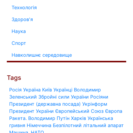
Технологія
Здоров'я
Наука
Спорт
Навколишнє середовище
Tags
Росія
Україна
Київ
Українці
Володимир
Зеленський
Збройні сили України
Росіяни
Президент (державна посада)
Укрінформ
Президент України
Європейський Союз
Європа
Ракета.
Володимир Путін
Харків
Українська
гривня
Німеччина
Безпілотний літальний апарат
Машина.
НАТО