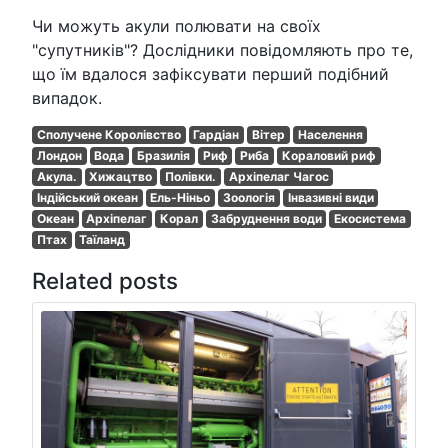
Чи можуть акули полювати на своїх
"супутників"? Дослідники повідомляють про те,
що їм вдалося зафіксувати перший подібний
випадок.
Сполучене Королівство
Гардіан
Вітер
Населення
Лондон
Вода
Бразилія
Риф
Риба
Кораловий риф
Акула.
Хижацтво
Полівки.
Архіпелаг Чагос
Індійський океан
Ель-Ніньо
Зоологія
Інвазивні види
Океан
Архіпелаг
Корал
Забруднення води
Екосистема
Птах
Таїланд
Related posts