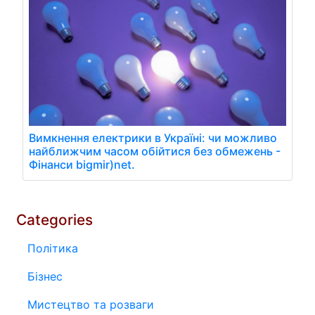
Вимкнення електрики в Україні: чи можливо
найближчим часом обійтися без обмежень -
Фінанси bigmir)net.
Categories
Політика
Бізнес
Мистецтво та розваги